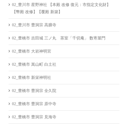
02_豊川市 星野神社 【本殿 改修 復元：市指定文化財】
【幣殿 改修】【覆殿 新築】
02_豊川市 曹洞宗 高膳寺
02_豊橋市 吉田城 三ノ丸 茶室「千切庵」 数寄屋門
02_豊橋市 大岩神明宮
02_豊橋市 嵩山町 白土社
02_豊橋市 新栄神明社
02_豊橋市 曹洞宗 全久院
02_豊橋市 曹洞宗 原中寺
02_豊橋市 曹洞宗 見海寺