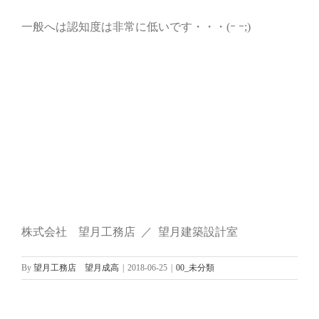
一般へは認知度は非常に低いです・・・(ｰ ｰ;)
株式会社 望月工務店 ／ 望月建築設計室
By
望月工務店 望月成高
|
2018-06-25
|
00_未分類