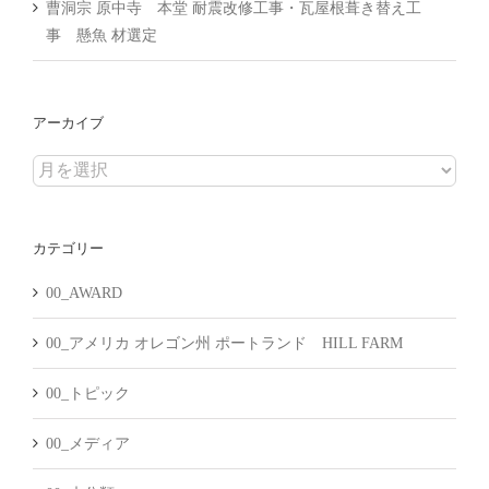
曹洞宗 原中寺 本堂 耐震改修工事・瓦屋根葺き替え工
事 懸魚 材選定
アーカイブ
ア
ー
カ
カテゴリー
イ
ブ
00_AWARD
00_アメリカ オレゴン州 ポートランド HILL FARM
00_トピック
00_メディア