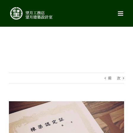
Skip
to
content
前
次
View
Larger
Image