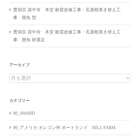
曹洞宗 原中寺 本堂 耐震改修工事・瓦屋根葺き替え工
事 懸魚 型
曹洞宗 原中寺 本堂 耐震改修工事・瓦屋根葺き替え工
事 懸魚 材選定
アーカイブ
ア
ー
カ
カテゴリー
イ
ブ
00_AWARD
00_アメリカ オレゴン州 ポートランド HILL FARM