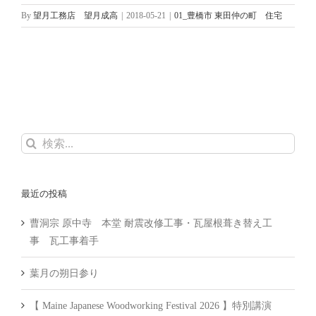
By
望月工務店 望月成高
|
2018-05-21
|
01_豊橋市 東田仲の町 住宅
検
索
…
最近の投稿
曹洞宗 原中寺 本堂 耐震改修工事・瓦屋根葺き替え工
事 瓦工事着手
葉月の朔日参り
【 Maine Japanese Woodworking Festival 2026 】特別講演