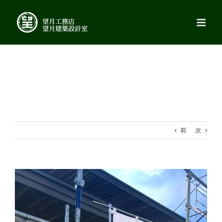
Skip
to
content
前
次
View
Larger
Image