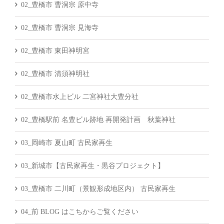
02_豊橋市 曹洞宗 原中寺
02_豊橋市 曹洞宗 見海寺
02_豊橋市 東田神明宮
02_豊橋市 清須神明社
02_豊橋市水上ビル 二宮神社大豊分社
02_豊橋駅前 名豊ビル跡地 再開発計画 秋葉神社
03_岡崎市 夏山町 古民家再生
03_新城市【古民家再生・黒谷プロジェクト】
03_豊橋市 二川町（景観形成地区内） 古民家再生
04_前 BLOG はこちからご覧ください