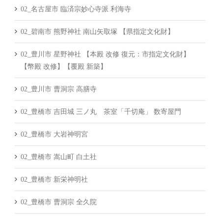
02_名古屋市 臨済宗妙心寺派 利海寺
02_碧南市 熊野神社 南山矢取塚 【県指定文化財】
02_豊川市 星野神社 【本殿 改修 復元：市指定文化財】
【幣殿 改修】【覆殿 新築】
02_豊川市 曹洞宗 高膳寺
02_豊橋市 吉田城 三ノ丸 茶室「千切庵」 数寄屋門
02_豊橋市 大岩神明宮
02_豊橋市 嵩山町 白土社
02_豊橋市 新栄神明社
02_豊橋市 曹洞宗 全久院