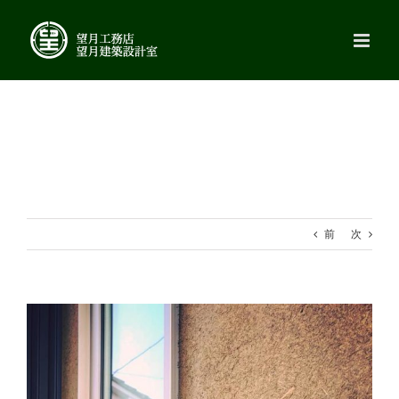
Skip
to
content
前
次
View
Larger
Image