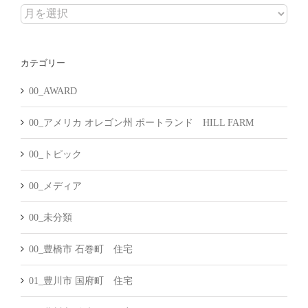
ア
ー
カ
カテゴリー
イ
ブ
00_AWARD
00_アメリカ オレゴン州 ポートランド HILL FARM
00_トピック
00_メディア
00_未分類
00_豊橋市 石巻町 住宅
01_豊川市 国府町 住宅