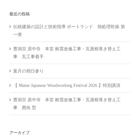
…
最近の投稿
伝統建築の設計と技術指導 ポートランド 熱処理乾燥 第
一便
曹洞宗 原中寺 本堂 耐震改修工事・瓦屋根葺き替え工
事 瓦工事着手
葉月の朔日参り
【 Maine Japanese Woodworking Festival 2026 】特別講演
曹洞宗 原中寺 本堂 耐震改修工事・瓦屋根葺き替え工
事 懸魚 型
アーカイブ