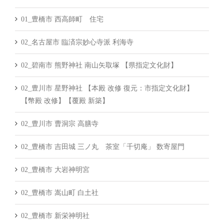
01_豊橋市 西高師町 住宅
02_名古屋市 臨済宗妙心寺派 利海寺
02_碧南市 熊野神社 南山矢取塚 【県指定文化財】
02_豊川市 星野神社 【本殿 改修 復元：市指定文化財】
【幣殿 改修】【覆殿 新築】
02_豊川市 曹洞宗 高膳寺
02_豊橋市 吉田城 三ノ丸 茶室「千切庵」 数寄屋門
02_豊橋市 大岩神明宮
02_豊橋市 嵩山町 白土社
02_豊橋市 新栄神明社