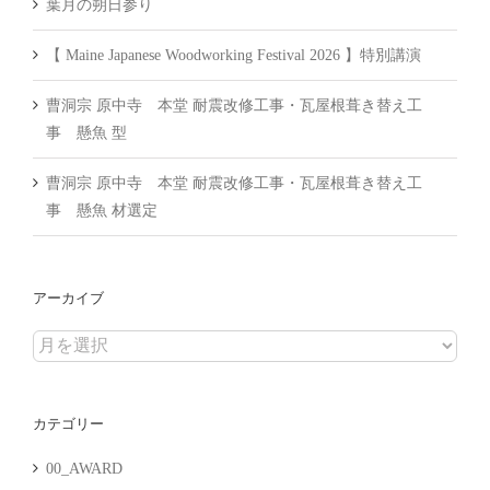
葉月の朔日参り
【 Maine Japanese Woodworking Festival 2026 】特別講演
曹洞宗 原中寺 本堂 耐震改修工事・瓦屋根葺き替え工
事 懸魚 型
曹洞宗 原中寺 本堂 耐震改修工事・瓦屋根葺き替え工
事 懸魚 材選定
アーカイブ
ア
ー
カ
カテゴリー
イ
ブ
00_AWARD