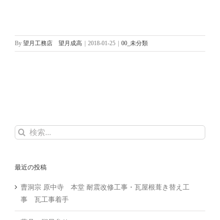
By
望月工務店 望月成高
|
2018-01-25
|
00_未分類
検
索
…
最近の投稿
曹洞宗 原中寺 本堂 耐震改修工事・瓦屋根葺き替え工
事 瓦工事着手