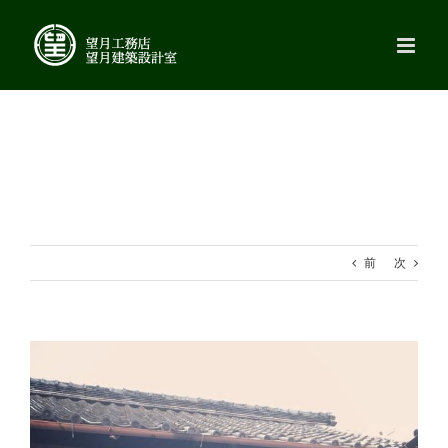
Skip
to
content
前
次
View
Larger
Image