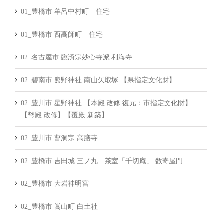
01_豊橋市 牟呂中村町 住宅
01_豊橋市 西高師町 住宅
02_名古屋市 臨済宗妙心寺派 利海寺
02_碧南市 熊野神社 南山矢取塚 【県指定文化財】
02_豊川市 星野神社 【本殿 改修 復元：市指定文化財】
【幣殿 改修】【覆殿 新築】
02_豊川市 曹洞宗 高膳寺
02_豊橋市 吉田城 三ノ丸 茶室「千切庵」 数寄屋門
02_豊橋市 大岩神明宮
02_豊橋市 嵩山町 白土社