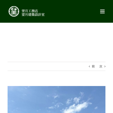
Skip
to
content
前
次
View
Larger
Image