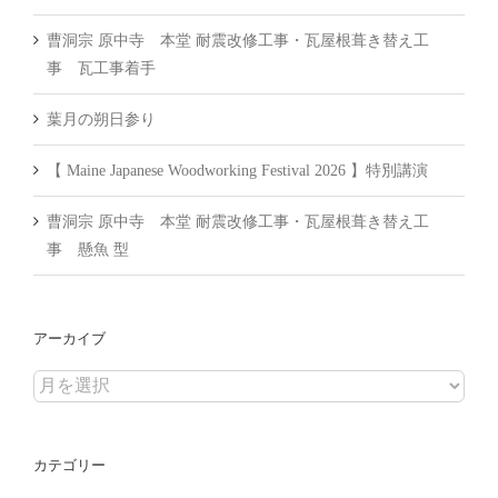
曹洞宗 原中寺 本堂 耐震改修工事・瓦屋根葺き替え工
事 瓦工事着手
葉月の朔日参り
【 Maine Japanese Woodworking Festival 2026 】特別講演
曹洞宗 原中寺 本堂 耐震改修工事・瓦屋根葺き替え工
事 懸魚 型
アーカイブ
ア
ー
カ
カテゴリー
イ
ブ